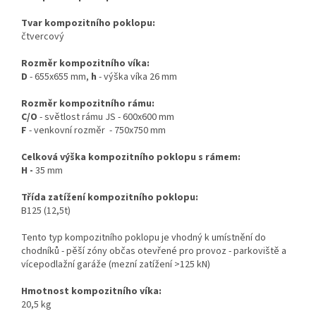
Tvar kompozitního poklopu:
čtvercový
Rozměr kompozitního víka:
D
- 655x655 mm,
h
- výška víka 26 mm
Rozměr kompozitního rámu:
C/O
- světlost rámu JS - 600x600 mm
F
- venkovní rozměr - 750x750 mm
Celková výška kompozitního poklopu s rámem:
H -
35 mm
Třída zatížení kompozitního poklopu:
B125 (12,5t)
Tento typ
kompozitního
poklopu je vhodný k umístnění do
chodníků - pěší zóny občas otevřené pro provoz - parkoviště a
vícepodlažní garáže (mezní zatížení >125 kN)
Hmotnost kompozitního víka:
20,5 kg