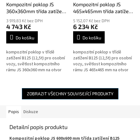
Kompozitní poklop JS
Kompozitní poklop JS
360x360mm třída zatížení
465x465mm třída zatížení
B125
B125
3 919,83 Kč bez DPH
5 152,07 Kč bez DPH
4 743 Kč
6 234 Kč
Do košíku
Do košíku
kompozitní poklop v třídě
kompozitní poklop v třídě
zatížení B125 (12,5t) pro osobní
zatížení B125 (12,5t) pro osobní
vozy, světlost kompozitního
vozy, světlost kompozitního
rámu JS 360x360 mm na otvor
rámu JS 465x465 mm na otvor
šachty 360x360 mm, NORMA ČSN
šachty 465x465 mm, NORMA ČSN
EN 124-5:2015
EN 124-5:2015
ZOBRAZIT VŠECHNY SOUVISEJÍCÍ PRODUKTY
Popis
Diskuze
Detailní popis produktu
Kompozitní poklop JS 600x600 mm třída zatížení B125