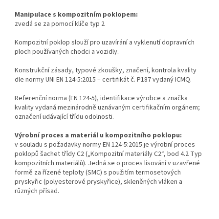
Manipulace s kompozitním poklopem:
zvedá se za pomocí klíče typ 2
Kompozitní poklop slouží pro uzavírání a vyklenutí dopravních
ploch používaných chodci a vozidly.
Konstrukční zásady, typové zkoušky, značení, kontrola kvality
dle normy UNI EN 124-5:2015 – certifikát č. P187 vydaný ICMQ.
Referenční norma (EN 124-5), identifikace výrobce a značka
kvality vydaná mezinárodně uznávaným certifikačním orgánem;
označení udávající třídu odolnosti.
Výrobní proces a materiál u kompozitního poklopu:
v souladu s požadavky normy EN 124-5:2015 je výrobní proces
poklopů šachet třídy C2 („Kompozitní materiály C2“, bod 4.2 Typ
kompozitních materiálů). Jedná se o proces lisování v uzavřené
formě za řízené teploty (SMC) s použitím termosetových
pryskyřic (polyesterové pryskyřice), skleněných vláken a
různých přísad.