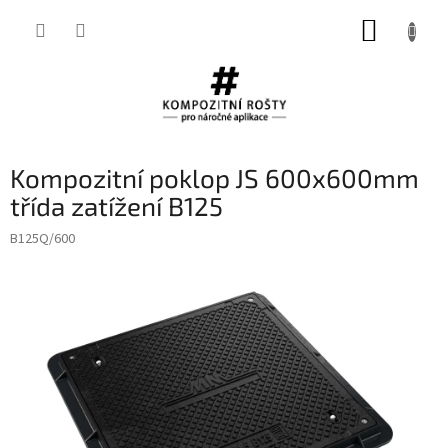
Přejít
NÁKUP
na
obsah
KOŠÍK
Kompozitní poklop JS 600x600mm
třída zatížení B125
B125Q/600