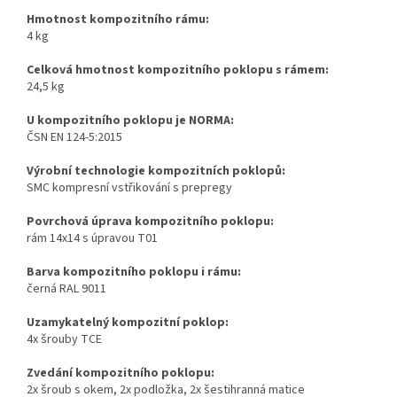
Hmotnost kompozitního rámu:
4 kg
Celková hmotnost kompozitního poklopu s rámem:
24,5 kg
U kompozitního poklopu je NORMA:
ČSN EN 124-5:2015
Výrobní technologie kompozitních poklopů:
SMC kompresní vstřikování s prepregy
Povrchová úprava kompozitního poklopu:
rám 14x14 s úpravou T01
Barva kompozitního poklopu i rámu:
černá RAL 9011
Uzamykatelný kompozitní poklop:
4x šrouby TCE
Zvedání kompozitního poklopu:
2x šroub s okem, 2x podložka, 2x šestihranná matice