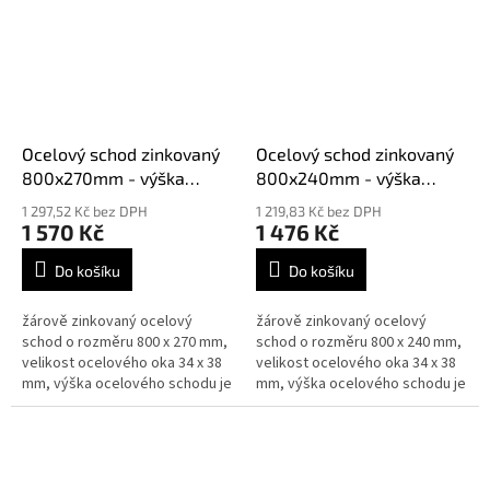
Ocelový schod zinkovaný
Ocelový schod zinkovaný
800x270mm - výška
800x240mm - výška
30mm síla 2mm
30mm síla 2mm
1 297,52 Kč bez DPH
1 219,83 Kč bez DPH
1 570 Kč
1 476 Kč
Do košíku
Do košíku
žárově zinkovaný ocelový
žárově zinkovaný ocelový
schod o rozměru 800 x 270 mm,
schod o rozměru 800 x 240 mm,
velikost ocelového oka 34 x 38
velikost ocelového oka 34 x 38
mm, výška ocelového schodu je
mm, výška ocelového schodu je
30 mm síla 2 mm, splňují normy
30 mm síla 2 mm, splňují normy
DIN 24531
DIN 24531