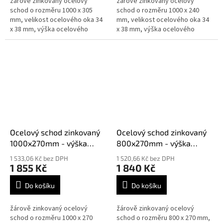
žárově zinkovaný ocelový
žárově zinkovaný ocelový
schod o rozměru 1000 x 305
schod o rozměru 1000 x 240
mm, velikost ocelového oka 34
mm, velikost ocelového oka 34
x 38 mm, výška ocelového
x 38 mm, výška ocelového
schodu je 30 mm síla 2 mm,
schodu je 30 mm síla 3 mm,
splňují normy DIN 24531
splňují normy DIN 24531
Ocelový schod zinkovaný
Ocelový schod zinkovaný
1000x270mm - výška
800x270mm - výška
30mm síla 2mm
30mm síla 3mm
1 533,06 Kč bez DPH
1 520,66 Kč bez DPH
1 855 Kč
1 840 Kč
Do košíku
Do košíku
žárově zinkovaný ocelový
žárově zinkovaný ocelový
schod o rozměru 1000 x 270
schod o rozměru 800 x 270 mm,