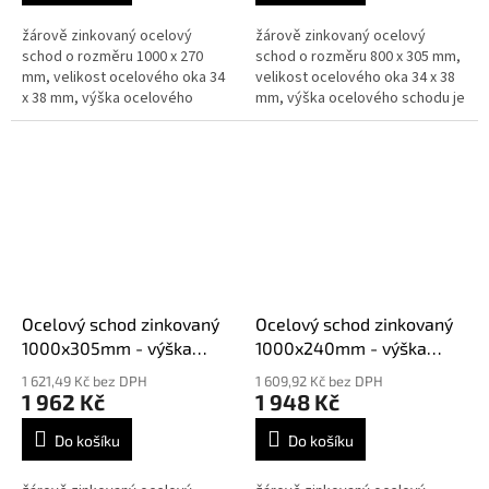
žárově zinkovaný ocelový
žárově zinkovaný ocelový
schod o rozměru 1000 x 270
schod o rozměru 800 x 305 mm,
mm, velikost ocelového oka 34
velikost ocelového oka 34 x 38
x 38 mm, výška ocelového
mm, výška ocelového schodu je
schodu je 30 mm síla 3 mm,
30 mm síla 3 mm, splňují normy
splňují normy DIN 24531
DIN 24531
Ocelový schod zinkovaný
Ocelový schod zinkovaný
1000x305mm - výška
1000x240mm - výška
30mm síla 2mm
30mm síla 3mm
1 621,49 Kč bez DPH
1 609,92 Kč bez DPH
1 962 Kč
1 948 Kč
Do košíku
Do košíku