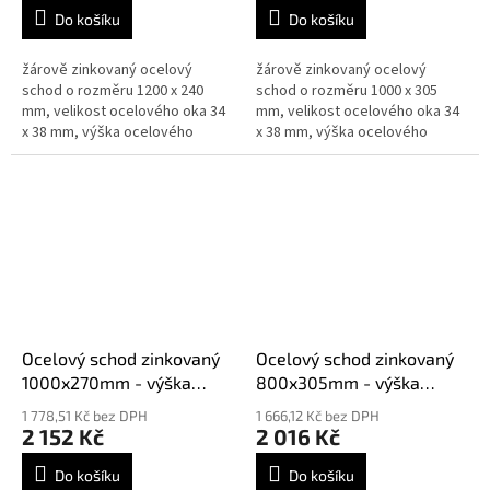
Do košíku
Do košíku
žárově zinkovaný ocelový
žárově zinkovaný ocelový
schod o rozměru 1200 x 240
schod o rozměru 1000 x 305
mm, velikost ocelového oka 34
mm, velikost ocelového oka 34
x 38 mm, výška ocelového
x 38 mm, výška ocelového
schodu je 40 mm síla 3 mm,
schodu je 30 mm síla 3 mm,
splňují normy DIN 24531
splňují normy DIN 24531
Ocelový schod zinkovaný
Ocelový schod zinkovaný
1000x270mm - výška
800x305mm - výška
30mm síla 3mm
30mm síla 3mm
1 778,51 Kč bez DPH
1 666,12 Kč bez DPH
2 152 Kč
2 016 Kč
Do košíku
Do košíku