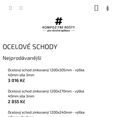
Přejít
NÁKUP
na
obsah
KOŠÍK
OCELOVÉ SCHODY
Nejprodávanější
Ocelový schod zinkovaný 1200x305mm - výška
40mm síla 3mm
3 016 Kč
Ocelový schod zinkovaný 1200x270mm - výška
40mm síla 3mm
2 855 Kč
Ocelový schod zinkovaný 1200x240mm - výška