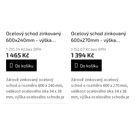
Ocelový schod zinkovaný
Ocelový schod zinkovaný
600x240mm - výška
600x270mm - výška
30mm síla 3mm
30mm síla 2mm
1 210,74 Kč bez DPH
1 152,07 Kč bez DPH
1 465 Kč
1 394 Kč
Do košíku
Do košíku
žárově zinkovaný ocelový
žárově zinkovaný ocelový
schod o rozměru 600 x 240 mm,
schod o rozměru 600 x 270 mm,
velikost ocelového oka 34 x 38
velikost ocelového oka 34 x 38
mm, výška ocelového schodu je
mm, výška ocelového schodu je
30 mm síla 3 mm, splňují normy
30 mm síla 2 mm, splňují normy
DIN 24531
DIN 24531