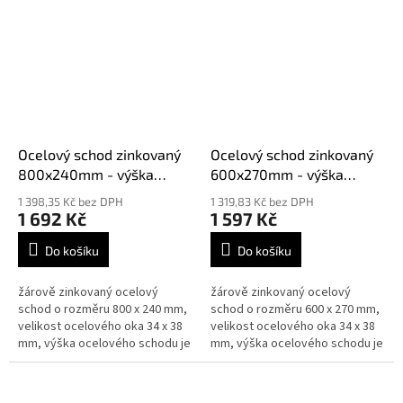
DIN 24531
splňují normy DIN 24531
Ocelový schod zinkovaný
Ocelový schod zinkovaný
800x240mm - výška
600x270mm - výška
30mm síla 3mm
30mm síla 3mm
1 398,35 Kč bez DPH
1 319,83 Kč bez DPH
1 692 Kč
1 597 Kč
Do košíku
Do košíku
žárově zinkovaný ocelový
žárově zinkovaný ocelový
schod o rozměru 800 x 240 mm,
schod o rozměru 600 x 270 mm,
velikost ocelového oka 34 x 38
velikost ocelového oka 34 x 38
mm, výška ocelového schodu je
mm, výška ocelového schodu je
30 mm síla 3 mm, splňují normy
30 mm síla 3 mm, splňují normy
DIN 24531
DIN 24531