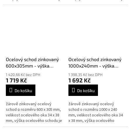
30 mm síla 2 mm, splňují normy
30 mm síla 3 mm, splňují normy
DIN 24531
DIN 24531
Ocelový schod zinkovaný
Ocelový schod zinkovaný
600x305mm - výška
1000x240mm - výška
30mm síla 2mm
30mm síla 2mm
1 420,66 Kč bez DPH
1 398,35 Kč bez DPH
1 719 Kč
1 692 Kč
Do košíku
Do košíku
žárově zinkovaný ocelový
žárově zinkovaný ocelový
schod o rozměru 600 x 305 mm,
schod o rozměru 1000 x 240
velikost ocelového oka 34 x 38
mm, velikost ocelového oka 34
mm, výška ocelového schodu je
x 38 mm, výška ocelového
30 mm síla 2 mm, splňují normy
schodu je 30 mm síla 2 mm,