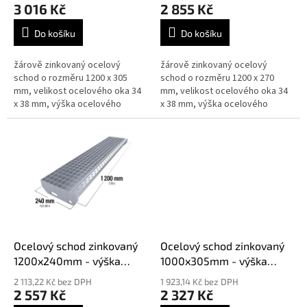
t
3 016 Kč
2 855 Kč
ů
Do košíku
Do košíku
žárově zinkovaný ocelový
žárově zinkovaný ocelový
schod o rozměru 1200 x 305
schod o rozměru 1200 x 270
mm, velikost ocelového oka 34
mm, velikost ocelového oka 34
x 38 mm, výška ocelového
x 38 mm, výška ocelového
schodu je 40 mm síla 3 mm,
schodu je 40 mm síla 3 mm,
splňují normy DIN 24531
splňují normy DIN 24531
Ocelový schod zinkovaný
Ocelový schod zinkovaný
1200x240mm - výška
1000x305mm - výška
40mm síla 3mm
30mm síla 3mm
2 113,22 Kč bez DPH
1 923,14 Kč bez DPH
2 557 Kč
2 327 Kč