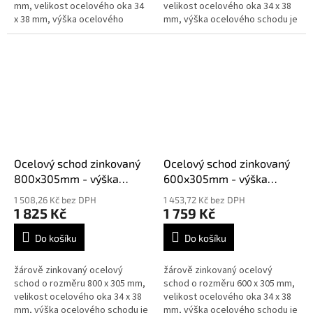
mm, velikost ocelového oka 34
velikost ocelového oka 34 x 38
x 38 mm, výška ocelového
mm, výška ocelového schodu je
schodu je 30 mm síla 2 mm,
30 mm síla 3 mm, splňují normy
splňují normy DIN 24531
DIN 24531
Ocelový schod zinkovaný
Ocelový schod zinkovaný
800x305mm - výška
600x305mm - výška
30mm síla 2mm
30mm síla 3mm
1 508,26 Kč bez DPH
1 453,72 Kč bez DPH
1 825 Kč
1 759 Kč
Do košíku
Do košíku
žárově zinkovaný ocelový
žárově zinkovaný ocelový
schod o rozměru 800 x 305 mm,
schod o rozměru 600 x 305 mm,
velikost ocelového oka 34 x 38
velikost ocelového oka 34 x 38
mm, výška ocelového schodu je
mm, výška ocelového schodu je