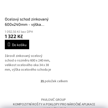
Ocelový schod zinkovaný
600x240mm - výška
30mm síla 2mm
1 092,56 Kč bez DPH
1 322 Kč
Do košíku
žárově zinkovaný ocelový
schod o rozměru 600 x 240 mm,
velikost ocelového oka 34 x 38
mm, výška ocelového schodu je
30 mm síla 2 mm, splňují normy
DIN 24531
21
položek celkem
O
v
l
Z
á
á
PAVLOVIČ GROUP
d
p
KOMPOZITNÍ ROŠTY A POKLOPY PRO NÁROČNÉ APLIKACE
a