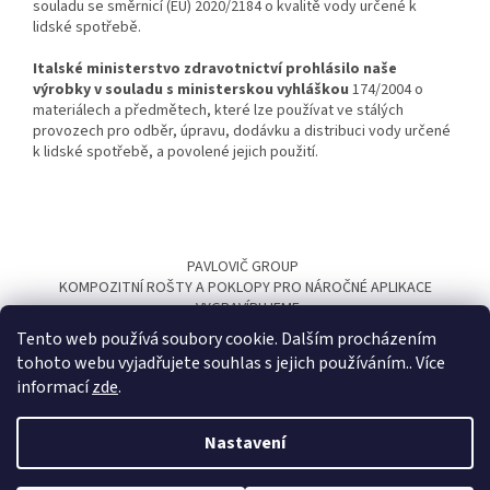
souladu se směrnicí (EU) 2020/2184 o kvalitě vody určené k
lidské spotřebě.
Italské ministerstvo zdravotnictví prohlásilo naše
výrobky v souladu s ministerskou vyhláškou
174/2004 o
materiálech a předmětech, které lze používat ve stálých
provozech pro odběr, úpravu, dodávku a distribuci vody určené
k lidské spotřebě, a povolené jejich použití.
Z
á
PAVLOVIČ GROUP
p
KOMPOZITNÍ ROŠTY A POKLOPY PRO NÁROČNÉ APLIKACE
a
VYGRAVÍRUJEME
t
Tento web používá soubory cookie. Dalším procházením
í
tohoto webu vyjadřujete souhlas s jejich používáním.. Více
informací
zde
.
Nastavení
Vytvořil Shoptet