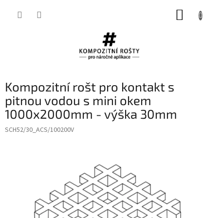
Přejít
NÁKUP
na
obsah
KOŠÍK
Kompozitní rošt pro kontakt s
pitnou vodou s mini okem
1000x2000mm - výška 30mm
SCH52/30_ACS/100200V