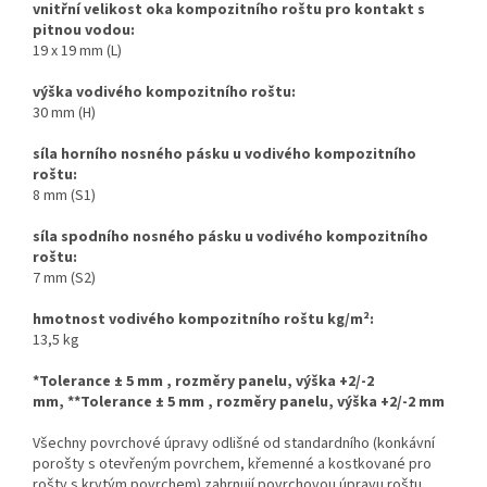
vnitřní velikost oka
kompozitního roštu pro kontakt s
pitnou vodou:
19 x 19 mm (L)
výška vodivého kompozitního roštu:
30 mm (H)
síla horního nosného pásku u vodivého kompozitního
roštu:
8 mm (S1)
síla spodního nosného pásku u vodivého kompozitního
roštu:
7 mm (S2)
hmotnost vodivého kompozitního roštu kg/m
²
:
13,5 kg
*Tolerance ± 5 mm , rozměry panelu, výška +2/-2
mm,
**Tolerance ± 5 mm , rozměry panelu, výška +2/-2 mm
Všechny povrchové úpravy odlišné od standardního (konkávní
po
rošty s otevřeným povrchem, křemenné a kostkované
pro
rošty
s
krytým povrchem) zahrnují povrchovou úpravu roštu,