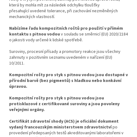
která by mohla mít za následek odchylku tloušťky
přesahující
uvedené tolerance, při zachování nezměněných
mechanických vlastností.
Nabízíme řadu kompozitních roštů pro použití v přímém
kontaktu s pitnou vodou
v souladu se směrnicí (EU) 2020/2184
o jakosti vody určené k lidské spotřebě.
Suroviny, procesní přísady a promotory reakce jsou všechny
zahrnuty v pozitivním seznamu uvedeném v nařízení (EU)
10/2011.
Kompozitní rošty pro styk s pitnou vodou jsou dostupné v
přírodní barvě (bez pigmentů) s hladkou nebo konkávní
úpravou.
Kompozitní rošty pro styk s pitnou vodou jsou
protiskluzové z certifikované suroviny a jsou
povoleny
veřejnými orgány.
Certifikát zdravotní shody (ACS) je oficiální dokument
vydaný francouzským ministerstvem zdravotnictví
po
provedení předepsaných testů akreditovanými laboratořemi v