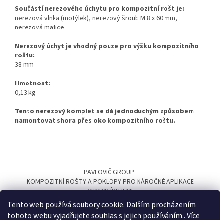
Součástí nerezového úchytu pro kompozitní rošt je:
nerezová vlnka (motýlek), nerezový šroub M 8 x 60 mm,
nerezová matice
Nerezový úchyt je vhodný pouze pro výšku kompozitního
roštu:
38 mm
Hmotnost:
0,13 kg
Tento nerezový komplet se dá jednoduchým způsobem
namontovat shora přes oko kompozitního roštu.
Z
á
PAVLOVIČ GROUP
p
KOMPOZITNÍ ROŠTY A POKLOPY PRO NÁROČNÉ APLIKACE
a
VYGRAVÍRUJEME
t
Tento web používá soubory cookie. Dalším procházením
í
tohoto webu vyjadřujete souhlas s jejich používáním.. Více