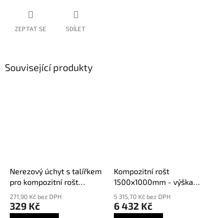
ZEPTAT SE
SDÍLET
Související produkty
Nerezový úchyt s talířkem
Kompozitní rošt
pro kompozitní rošt
1500x1000mm - výška
B38SM
38mm
271,90 Kč bez DPH
5 315,70 Kč bez DPH
329 Kč
6 432 Kč