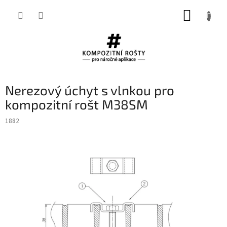
Přejít
NÁKUP
na
obsah
KOŠÍK
Nerezový úchyt s vlnkou pro
kompozitní rošt M38SM
1882