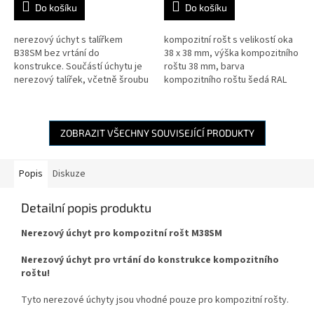
Do košíku
Do košíku
nerezový úchyt s talířkem
kompozitní rošt s velikostí oka
B38SM bez vrtání do
38 x 38 mm, výška kompozitního
konstrukce. Součástí úchytu je
roštu 38 mm, barva
nerezový talířek, včetně šroubu
kompozitního roštu šedá RAL
M 8 x 60 mm a matice. Pro výšku
7004
kompozitního roštu 38 mm.
ZOBRAZIT VŠECHNY SOUVISEJÍCÍ PRODUKTY
Popis
Diskuze
Detailní popis produktu
Nerezový úchyt pro kompozitní rošt M38SM
Nerezový úchyt pro vrtání do konstrukce kompozitního
roštu!
Tyto nerezové úchyty jsou vhodné pouze pro kompozitní rošty.