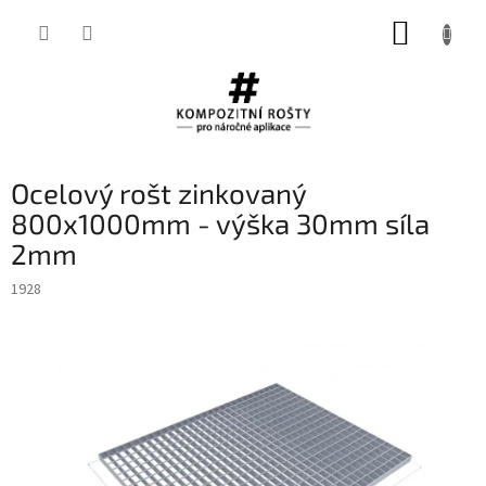
Přejít
NÁKUP
na
obsah
KOŠÍK
Ocelový rošt zinkovaný
800x1000mm - výška 30mm síla
2mm
1928