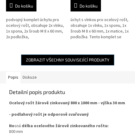
Do košíku
Do košíku
podvojný komplet úchytu pro
úchyt s vlnkou pro ocelový rošt,
ocelový rošt, obsahuje 2x vlnku,
obsahuje 1x vlnku, 1x sponu, 1x
1x spona, 2x šroub M 8 x 60 mm,
šroub M 8 x 60 mm, 1x matice, 1x
2x podložka,
podložka. Tento komplet se
2x matice. Podvojný komplet se
dájednoduchým způsobem
dá jednoduchým způsobem...
namontovat shora přes...
ZOBRAZIT VŠECHNY SOUVISEJÍCÍ PRODUKTY
Popis
Diskuze
Detailní popis produktu
Ocelový rošt žárově zinkovaný 800 x 1000 mm - výška 30 mm
- podlahový rošt je odporově svařovaný
No
sná
délka ocelového žárově zinkovaného roštu:
800 mm