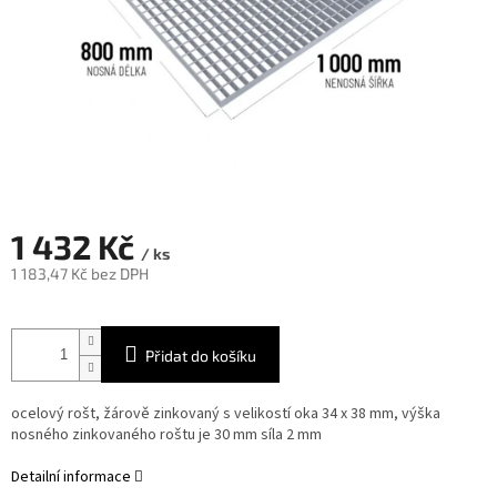
1 432 Kč
/ ks
1 183,47 Kč bez DPH
Měrná
cena:
Přidat do košíku
ocelový rošt, žárově zinkovaný s velikostí oka 34 x 38 mm, výška
nosného zinkovaného roštu je 30 mm síla 2
mm
Detailní informace