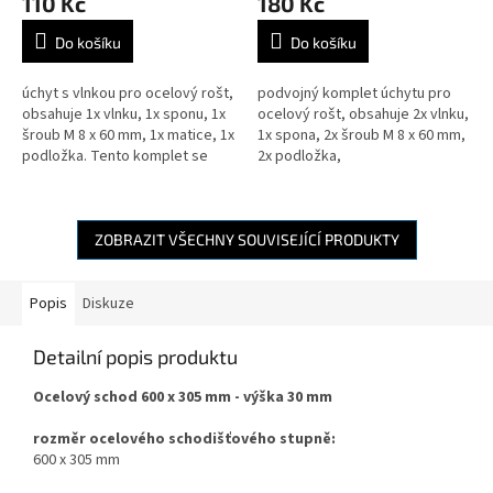
110 Kč
180 Kč
Do košíku
Do košíku
úchyt s vlnkou pro ocelový rošt,
podvojný komplet úchytu pro
obsahuje 1x vlnku, 1x sponu, 1x
ocelový rošt, obsahuje 2x vlnku,
šroub M 8 x 60 mm, 1x matice, 1x
1x spona, 2x šroub M 8 x 60 mm,
podložka. Tento komplet se
2x podložka,
dájednoduchým způsobem
2x matice. Podvojný komplet se
namontovat shora přes...
dá jednoduchým způsobem...
ZOBRAZIT VŠECHNY SOUVISEJÍCÍ PRODUKTY
Popis
Diskuze
Detailní popis produktu
Ocelový schod 600 x 305 mm - výška 30 mm
rozměr ocelového schodišťového stupně:
600 x 305 mm