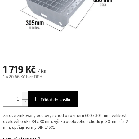
1 719 Kč
/ ks
1 420,66 Kč bez DPH
Měrná
cena:
Přidat do košíku
žárově zinkovaný ocelový schod o rozměru 600 x 305 mm, velikost
ocelového oka 34 x 38 mm, výška ocelového schodu je 30 mm síla 2
mm, splňují normy DIN 24531