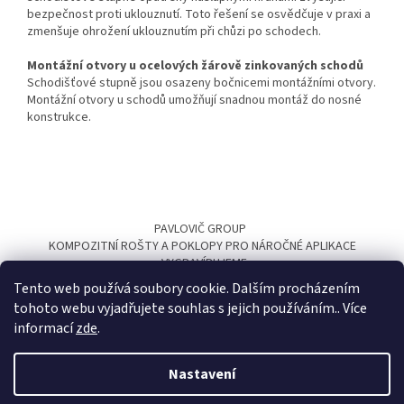
bezpečnost proti uklouznutí. Toto řešení se osvědčuje v praxi a
zmenšuje ohrožení uklouznutím při chůzi po schodech.
Montážní otvory u ocelových žárově zinkovaných schodů
Schodišťové stupně jsou osazeny bočnicemi montážními otvory.
Montážní otvory u schodů umožňují snadnou montáž do nosné
konstrukce.
Z
á
PAVLOVIČ GROUP
p
KOMPOZITNÍ ROŠTY A POKLOPY PRO NÁROČNÉ APLIKACE
a
VYGRAVÍRUJEME
t
Tento web používá soubory cookie. Dalším procházením
í
tohoto webu vyjadřujete souhlas s jejich používáním.. Více
informací
zde
.
Nastavení
Vytvořil Shoptet