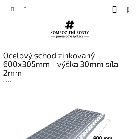
Přejít
NÁKUP
na
obsah
KOŠÍK
Ocelový schod zinkovaný
600x305mm - výška 30mm síla
2mm
1983