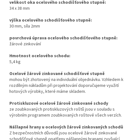
velikost oka ocelového schodišťového stupně:
34 x 38 mm
výška ocelového schodišťového stupně:
30 mm, síla 2mm
povrchová úprava ocelového schodišťového stupně:
žárové zinkování
Hmotnost ocelového schodu:
5,4 kg
Ocelové žárově zinkované schodišťové stupně
mohou být zhotovený na individuální objednávku. Vzhledem k
rozdílným nákladům při projektování doporučujeme využití
hotových výrobky, které máme skladem.
Protiskluzové ocelové žárově zinkované schody
ze zoubkovaných protiskluzových roštů jsou v souladu s
výrobním programem zoubkovaných roštové všech verzích.
Nášlapné hrany u ocelových žárově zinkovaných schodů
Z bezpečnostních důvodů jsou ocelové žárově zinkované
schodišťové stupně opatřeny nášlapnými hranami zvyšující