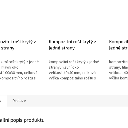
zitní rošt krytý z
Kompozitní rošt krytý z
Kompozitn
 strany
jedné strany
jedné st
x2000mm - výška
1000x2000mm - výška
1000x20
 - prémium
35mm - prémium
45mm - 
itní rošt krytý z jedné
kompozitní rošt krytý z jedné
kompozitní
, hlavní oko
strany, hlavní oko
strany, hla
st 100x30 mm, celková
velikost 40x40 mm, celková
velikost 4
kompozitního roštu s
výška kompozitního roštu s
výška komp
 35 mm, vysoká
krytím 35 mm, vysoká
krytím 45 
ká odolnost, čistá
chemická odolnost, čistá
chemická o
řice, vysoká...
pryskyřice, vysoká...
pryskyřice,
s
Diskuze
ailní popis produktu