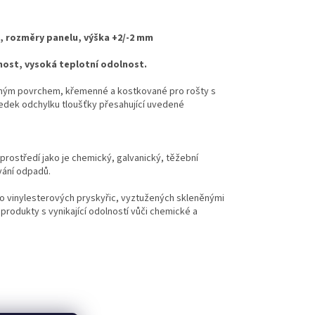
 rozměry panelu, výška +2/-2 mm
nost, vysoká teplotní odolnost.
eným povrchem, křemenné a kostkované
pro
rošty
s
dek odchylku tloušťky přesahující
uvedené
rostředí jako je chemický, galvanický, těžební
́ní odpadů.
bo vinylesterových pryskyřic, vyztužených skleněnými
odukty s vynikající odolností vůči chemické a