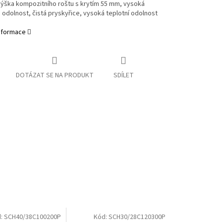
výška kompozitního roštu s krytím 55 mm
, vysoká
odolnost, čistá pryskyřice, vysoká teplotní odolnost
informace
DOTÁZAT SE NA PRODUKT
SDÍLET
d:
SCH40/38C100200P
Kód:
SCH30/28C120300P