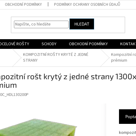
OBCHODNÍ PODMÍNKY
PODMÍNKY OCHRANY OSOBNÍCH ÚDAJŮ
HLEDAT
OCELOVÉ ROŠTY
SCHODY
OBCHODNÍ PODMÍNKY
KONTAK
KOMPOZITNÍ ROŠTY KRYTÉ Z JEDNÉ
Kompozitní r
STRANY
prémium
pozitní rošt krytý z jedné strany 13
mium
50C_HDL130200P
Popta
kompozitn