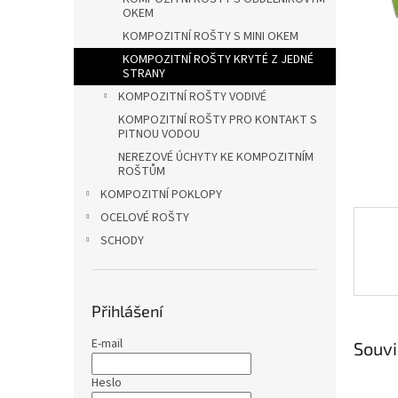
a
OKEM
n
KOMPOZITNÍ ROŠTY S MINI OKEM
e
l
KOMPOZITNÍ ROŠTY KRYTÉ Z JEDNÉ
STRANY
KOMPOZITNÍ ROŠTY VODIVÉ
KOMPOZITNÍ ROŠTY PRO KONTAKT S
PITNOU VODOU
NEREZOVÉ ÚCHYTY KE KOMPOZITNÍM
ROŠTŮM
KOMPOZITNÍ POKLOPY
OCELOVÉ ROŠTY
SCHODY
Přihlášení
E-mail
Souvi
Heslo