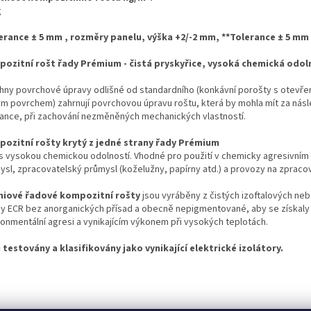
g
erance ± 5 mm , rozměry panelu, výška +2/-2 mm,
**Tolerance ± 5 mm ,
ozitní rošt řady Prémium - čistá pryskyřice, vysoká chemická odol
hny povrchové úpravy odlišné od standardního (konkávní
po
rošty s otevř
́m povrchem) zahrnují povrchovou úpravu roštu, která by mohla mít za násle
ance, při zachování nezměněných mechanických vlastností.
ozitní rošty krytý z jedné strany
řady
Prémium
s vysokou chemickou
odolností. Vhodné pro použití v chemicky agresivním p
ysl, zpracovatelský průmysl (koželužny, papírny atd.) a provozy na zpracova
miové řadové kompozitní rošty
jsou vyráběny z čistých izoftalových ne
ny ECR bez anorganických přísad a obecně nepigmentované, aby se získaly pr
onmentální agresi a vynikajícím výkonem při vysokých teplotách.
testovány a klasifikovány jako vynikající elektrické izolátory.