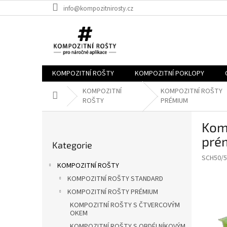
Přejít
info@kompozitnirosty.cz
na
obsah
KOMPOZITNÍ ROŠTY
KOMPOZITNÍ POKLOPY
KOMPOZITNÍ
KOMPOZITNÍ ROŠTY
Domů
ROŠTY
PRÉMIUM
P
Kom
o
Přeskočit
s
pré
Kategorie
kategorie
t
SCH50/
r
KOMPOZITNÍ ROŠTY
a
KOMPOZITNÍ ROŠTY STANDARD
n
KOMPOZITNÍ ROŠTY PRÉMIUM
n
í
KOMPOZITNÍ ROŠTY S ČTVERCOVÝM
OKEM
p
KOMPOZITNÍ ROŠTY S OBDÉLNÍKOVÝM