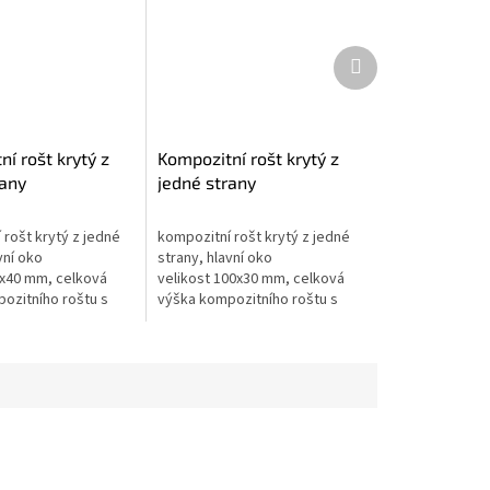
Další
produkt
í rošt krytý z
Kompozitní rošt krytý z
rany
jedné strany
00mm - výška
1200x3000mm - výška
prémium
35mm - prémium
 rošt krytý z jedné
kompozitní rošt krytý z jedné
vní oko
strany, hlavní oko
0x40 mm, celková
velikost 100x30 mm, celková
ozitního roštu s
výška kompozitního roštu s
mm, vysoká
krytím 35 mm, vysoká
dolnost, čistá
chemická odolnost, čistá
 vysoká...
pryskyřice, vysoká...