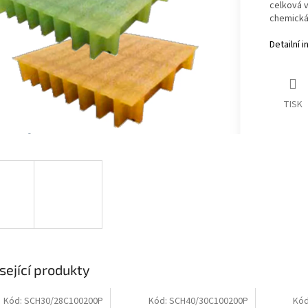
celková 
chemická 
Detailní 
TISK
sející produkty
Kód:
SCH30/28C100200P
Kód:
SCH40/30C100200P
Kó