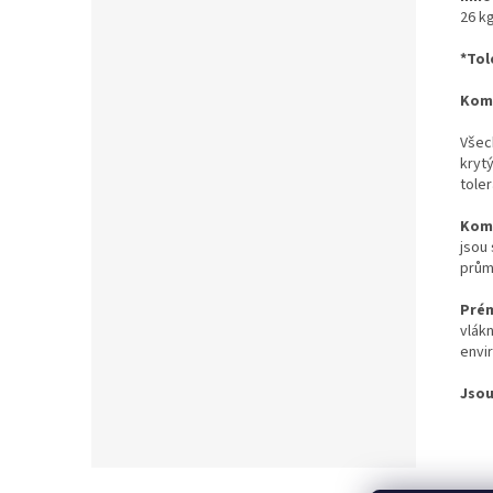
26 k
*Tol
Komp
Všec
kryty
toler
Komp
jsou
prům
Pré
vlák
envir
Jsou 
Z