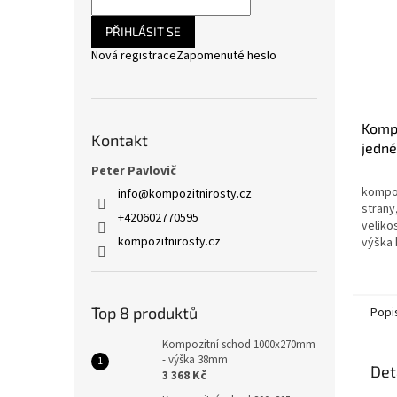
PŘIHLÁSIT SE
Nová registrace
Zapomenuté heslo
Kompo
Kontakt
jedné
1000
Peter Pavlovič
35mm
kompoz
info
@
kompozitnirosty.cz
strany
+420602770595
veliko
kompozitnirosty.cz
výška 
krytím
chemic
prysky
Top 8 produktů
Popi
Kompozitní schod 1000x270mm
- výška 38mm
Det
3 368 Kč