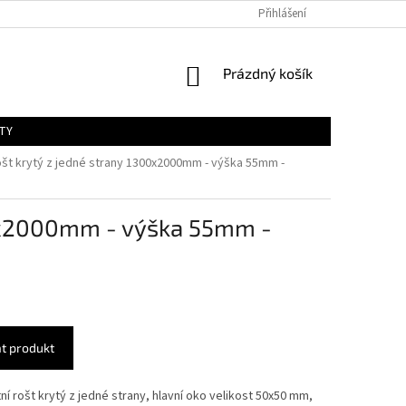
Přihlášení
NÁKUPNÍ
Prázdný košík
KOŠÍK
TY
ošt krytý z jedné strany 1300x2000mm - výška 55mm -
00x2000mm - výška 55mm -
t produkt
í rošt krytý z jedné strany, hlavní oko velikost 50x50 mm,