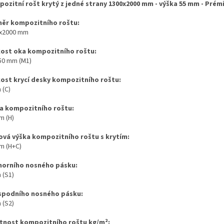
ozitní rošt krytý z jedné strany 1300x2000 mm - výška 55 mm - Pré
ěr kompozitního roštu:
x2000 mm
kost oka kompozitního roštu:
 50 mm (M1)
kost krycí desky kompozitního roštu:
 (C)
a kompozitního roštu:
m (H)
ová výška kompozitního roštu s krytím:
m (H+C)
 horního nosného pásku:
 (S1)
 spodního nosného pásku:
 (S2)
nost kompozitního roštu kg/m
²
: