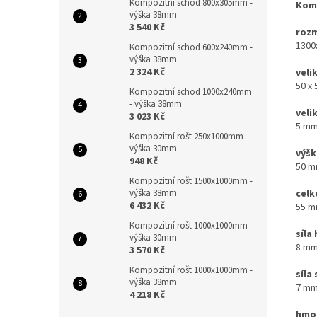
Kompozitní schod 800x305mm -
Komp
výška 38mm
3 540 Kč
rozm
1300
Kompozitní schod 600x240mm -
výška 38mm
2 324 Kč
veli
50 x
Kompozitní schod 1000x240mm
- výška 38mm
veli
3 023 Kč
5 mm
Kompozitní rošt 250x1000mm -
výška 30mm
výšk
948 Kč
50 m
Kompozitní rošt 1500x1000mm -
celk
výška 38mm
6 432 Kč
55 m
Kompozitní rošt 1000x1000mm -
síla
výška 30mm
8 mm
3 570 Kč
Kompozitní rošt 1000x1000mm -
síla
výška 38mm
7 mm
4 218 Kč
hmot