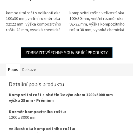
1000x2000mm - výška
1200x3000mm - výška
28mm - prémium
38mm - prémium
kompozitní rošt s velikostí oka
kompozitní rošt s velikostí oka
100x30 mm, vnitřní rozměr oka
100x30 mm, vnitřní rozměr oka
92x22 mm, výška kompozitního
92x22 mm, výška kompozitního
roštu 28 mm, vysoká chemická
roštu 38 mm, vysoká chemická
odolnost, čistá pryskyřice,
odolnost, čistá pryskyřice,
vysoká teplotní odolnost
vysoká teplotní odolnost
ZOBRAZIT VŠECHNY SOUVISEJÍCÍ PRODUKTY
Popis
Diskuze
Detailní popis produktu
Kompozitní rošt s obdélníkovým okem 1200x3000 mm -
výška 28 mm - Prémium
Rozměr kompozitního roštu:
1200 x 3000 mm
velikost oka kompozitního roštu: