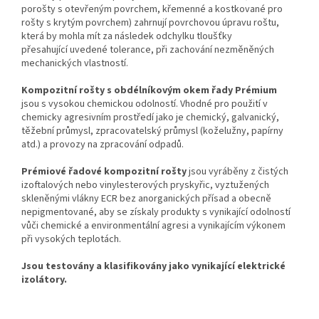
po
rošty s otevřeným povrchem, křemenné a kostkované
pro
rošty
s
krytým povrchem) zahrnují povrchovou úpravu roštu,
která by mohla mít za následek odchylku tloušťky
přesahující
uvedené tolerance, při zachování nezměněných
mechanických vlastností.
Kompozitní rošty s obdélníkovým okem
řady
Prémium
jsou
s vysokou chemickou
odolností. Vhodné pro použití v
chemicky agresivním prostředí jako je chemický, galvanický,
těžební průmysl, zpracovatelský průmysl (koželužny, papírny
atd.) a provozy na zpracování odpadů.
Prémiové řadové kompozitní rošty
jsou vyráběny z čistých
izoftalových nebo vinylesterových pryskyřic, vyztužených
skleněnými vlákny ECR bez anorganických přísad a obecně
nepigmentované, aby se získaly produkty s vynikající odolností
vůči chemické a environmentální agresi a vynikajícím výkonem
při vysokých teplotách.
Jsou testovány a klasifikovány jako vynikající elektrické
izolátory.