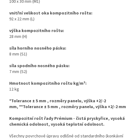
100 x 30 mm (M1)
vnitřní velikost oka kompozitního roštu:
92 x 22 mm (L)
výška kompozitního roštu:
28 mm (H)
síla horního nosného pásku:
8 mm (S1)
síla spodního nosného pásku:
7 mm (S2)
Hmotnost kompozitního roštu kg/m
²
:
12 kg
*Tolerance ± 5 mm , rozměry panelu, výška +2/-2
mm,
**Tolerance ± 5 mm , rozměry panelu, výška +2/-2 mm
Kompozitní rošt řady Prémium - čistá pryskyřice, vysoká
chemická odolnost, vysoká teplotní odolnost.
Všechny povrchové úpravy odlišné od standardního (konkávní