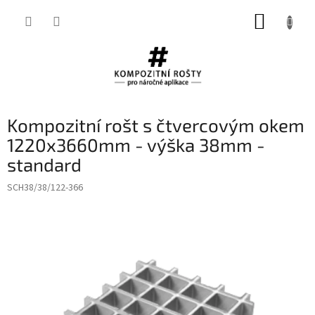
Přejít
NÁKUP
na
obsah
KOŠÍK
Kompozitní rošt s čtvercovým okem
1220x3660mm - výška 38mm -
standard
SCH38/38/122-366