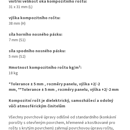
vnitřní velikost oka kompozitního roštu:
31 x 31 mm (L)
výška kompozitního roštu:
38 mm (H)
síla horního nosného pásku:
7 mm (S1)
síla spodního nosného pásku:
5 mm (S2)
Hmotnost kompozitního roštu kg/m
²
:
18 kg
*Tolerance ± 5 mm , rozměry panelu, výška +2/-2
mm,
**Tolerance ± 5 mm , rozměry panelu, výška +2/-2 mm
Kompozitní rošt je dielektrický, samozhášecí a odolný
vůči atmosférickým činitelům
Všechny povrchové úpravy odlišné od standardního (konkávní
po
rošty s otevřeným povrchem, křemenné a kostkované
pro
rošty
s
krytým povrchem) zahrnují povrchovou úpravu roštu,