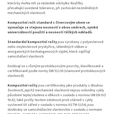
která by mohla mít za následek odchylku tloušťky
přesahující
uvedené tolerance, při zachování nezměněných
mechanických vlastností.
Kompozitní rošt standard s čtvercovým okem se
vyznačuje se stejnou nosností v obou směrech, vyniká
univerzálností použití a nosností těžkých nákladů.
Standardní kompozitní rošty
jsou vyrobeny z
polyesterové
nebo vinylesterové pryskyřice, skleněných vláken a
anorganických bezhalogenových výplní, které zajišťují
samozhášecí vlastnosti.
Dodávají se s různými protiskluzovými povrchy, klasifikované a
certifikované podle normy DIN 51130 (stanovení protiskluzových
vlastností).
Kompozitní rošty
jsou certifikovány jako produkty s dlouhou
životností, jejichž mechanické vlastnosti nejsou ovlivněny cykly
působení tepla/studena a vlhkosti v souladu s normou UNI EN ISO
9142; také prošly testem odolnosti proti stárnutí s cykly
vystavení UV záření
v souladu s
normou ASTM G154; jsou
dodávány se samozhášecími vlastnostmi v souladu s normami