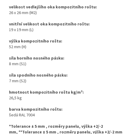
velikost vedlejšího oka kompozitního roštu:
26 x 26 mm (M2)
vnitřní velikost oka kompozitního roštu:
19 x 19 mm (L)
výška kompozitního roštu:
52 mm (H)
síla horního nosného pásku:
8 mm (S1)
síla spodního nosného pásku:
7 mm (S2)
hmotnost kompozitního roštu kg/m
²
:
26,5 kg
barva kompozitního roštu:
šedá RAL 7004
*Tolerance ± 5 mm , rozměry panelu, výška +2/-2
mm,
**Tolerance ± 5 mm , rozměry panelu, výška +2/-2 mm