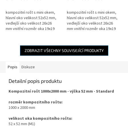
výška 30mm - standard
výška 40mm - standard
kompozitní rošt s mini okem,
kompozitní rošt s mini okem,
hlavní oko velikost 52x52 mm,
hlavní oko velikost 52x52 mm,
vedlejší oko velikost 26x26
vedlejší oko velikost 26x26
mm vnitřní rozměr oka 19x19
mm vnitřní rozměr oka 19x19
mm, výška kompozitního roštu
mm, výška kompozitního roštu
30 mm
40 mm
ZOBRAZIT VŠECHNY SOUVISEJÍCÍ PRODUKTY
Popis
Diskuze
Detailní popis produktu
Kompozitní rošt 1000x2000 mm - výška 52 mm - Standard
rozměr kompozitního roštu:
1000 x 2000 mm
velikost oka kompozitního roštu:
52 x 52 mm (M1)