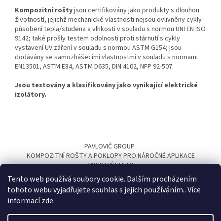
Kompozitní rošty
jsou certifikovány jako produkty s dlouhou
životností, jejichž mechanické vlastnosti nejsou ovlivněny cykly
působení tepla/studena a vlhkosti v souladu s normou UNI EN ISO
9142; také prošly testem odolnosti proti stárnutí s cykly
vystavení UV záření
v souladu s
normou ASTM G154; jsou
dodávány se samozhášecími vlastnostmi v souladu s normami
EN13501, ASTM E84, ASTM D635, DIN 4102, NFP 92-507.
Jsou testovány a klasifikovány jako vynikající elektrické
izolátory.
Z
á
PAVLOVIČ GROUP
p
KOMPOZITNÍ ROŠTY A POKLOPY PRO NÁROČNÉ APLIKACE
a
VYGRAVÍRUJEME
t
Tento web používá soubory cookie. Dalším procházením
í
tohoto webu vyjadřujete souhlas s jejich používáním.. Více
informací
zde
.