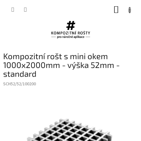
Přejít
NÁKUP
na
obsah
KOŠÍK
Kompozitní rošt s mini okem
1000x2000mm - výška 52mm -
standard
SCH52/52/100200