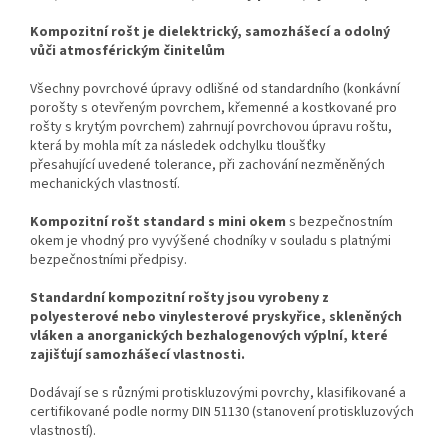
Kompozitní rošt je dielektrický, samozhášecí a odolný
vůči atmosférickým činitelům
Všechny povrchové úpravy odlišné od standardního (konkávní
po
rošty s otevřeným povrchem, křemenné a kostkované
pro
rošty
s
krytým povrchem) zahrnují povrchovou úpravu roštu,
která by mohla mít za následek odchylku tloušťky
přesahující
uvedené tolerance, při zachování nezměněných
mechanických vlastností.
Kompozitní rošt standard s mini okem
s bezpečnostní
m
okem je vhodný
pro vyvýšené chodníky v souladu s platnými
bezpečnostními předpisy
.
Standardní kompozitní rošty
jsou vyrobeny z
polyesterové nebo vinylesterové pryskyřice, skleněných
vláken a anorganických bezhalogenových výplní, které
zajišťují samozhášecí vlastnosti.
Dodávají se s různými protiskluzovými povrchy, klasifikované a
certifikované podle normy DIN 51130 (stanovení protiskluzových
vlastností).