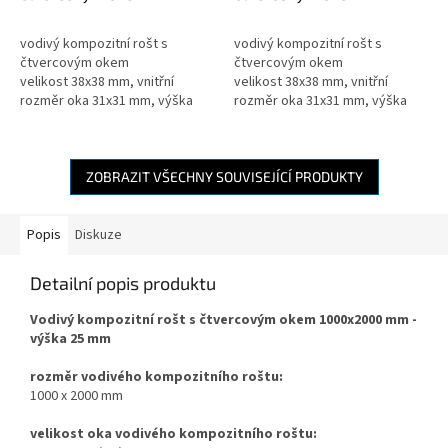
1000x2000mm - výška
1000x2000mm - výška
30mm
38mm
vodivý kompozitní rošt s
vodivý kompozitní rošt s
čtvercovým okem
čtvercovým okem
velikost 38x38 mm, vnitřní
velikost 38x38 mm, vnitřní
rozměr oka 31x31 mm, výška
rozměr oka 31x31 mm, výška
kompozitního roštu 30mm,
kompozitního roštu 38 mm,
barva černá, žádný výboj při
barva černá, žádný výboj při
chůzi
chůzi
ZOBRAZIT VŠECHNY SOUVISEJÍCÍ PRODUKTY
Popis
Diskuze
Detailní popis produktu
Vodivý kompozitní rošt s čtvercovým okem 1000x2000 mm -
výška 25 mm
rozměr vodivého kompozitního roštu:
1000 x 2000 mm
velikost oka vodivého kompozitního roštu: