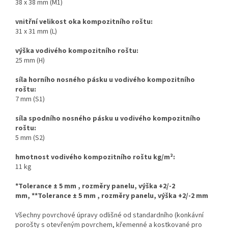
38 x 38 mm (M1)
vnitřní velikost oka kompozitního roštu:
31 x 31 mm (L)
výška vodivého kompozitního roštu:
25 mm (H)
síla horního nosného pásku u vodivého kompozitního
roštu:
7 mm (S1)
síla spodního nosného pásku u vodivého kompozitního
roštu:
5 mm (S2)
hmotnost vodivého kompozitního roštu kg/m
²
:
11 kg
*Tolerance ± 5 mm , rozměry panelu, výška +2/-2
mm,
**Tolerance ± 5 mm , rozměry panelu, výška +2/-2 mm
Všechny povrchové úpravy odlišné od standardního (konkávní
po
rošty s otevřeným povrchem, křemenné a kostkované
pro