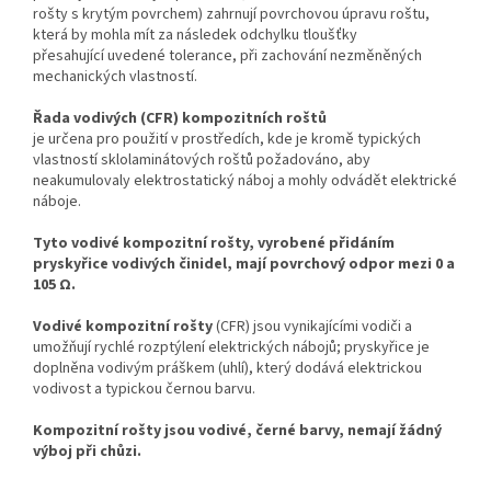
rošty
s
krytým povrchem) zahrnují povrchovou úpravu roštu,
která by mohla mít za následek odchylku tloušťky
přesahující
uvedené tolerance, při zachování nezměněných
mechanických vlastností.
Řada vodivých (CFR) kompozitních roštů
je určena pro použití v prostředích, kde je kromě typických
vlastností sklolaminátových roštů požadováno, aby
neakumulovaly elektrostatický náboj a mohly odvádět elektrické
náboje.
Tyto vodivé kompozitní rošty, vyrobené přidáním
pryskyřice vodivých činidel, mají povrchový odpor mezi 0 a
105 Ω
.
Vodivé kompozitní rošty
(CFR) jsou
vynikajícími vodiči a
umožňují rychlé rozptýlení elektrických nábojů; pryskyřice je
doplněna vodivým práškem (uhlí), který dodává elektrickou
vodivost a typickou černou barvu
.
Kompozitní rošty jsou vodivé, černé barvy, nemají žádný
výboj při chůzi.