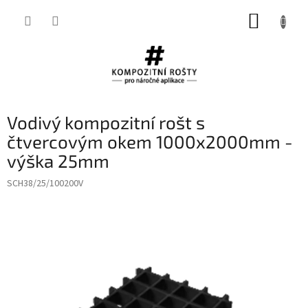
Přejít
NÁKUP
na
obsah
KOŠÍK
Vodivý kompozitní rošt s
čtvercovým okem 1000x2000mm -
výška 25mm
SCH38/25/100200V