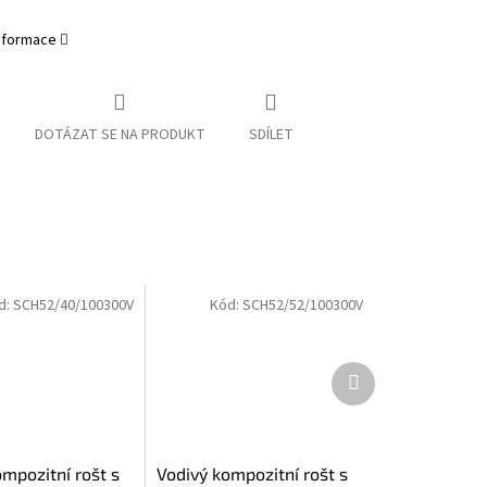
informace
DOTÁZAT SE NA PRODUKT
SDÍLET
d:
SCH52/40/100300V
Kód:
SCH52/52/100300V
Další
produkt
mpozitní rošt s
Vodivý kompozitní rošt s