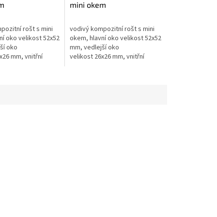
em
mini okem
00mm - výška
1000x3000mm - výška
52mm
ozitní rošt s mini
vodivý kompozitní rošt s mini
ní oko velikost 52x52
okem, hlavní oko velikost 52x52
ší oko
mm, vedlejší oko
x26 mm, vnitřní
velikost 26x26 mm, vnitřní
a 19x19 mm, výška
rozměr oka 19x19 mm, výška
o roštu 40...
kompozitního roštu 52...