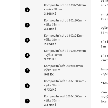
veli
26 x
Kompozitní schod 1000x270mm
- výška 38mm
3 368 Kč
vnit
19 x 
Kompozitní schod 800x305mm -
výška 38mm
výšk
3 540 Kč
52 m
Kompozitní schod 600x240mm -
výška 38mm
síla
2 324 Kč
8 mm
Kompozitní schod 1000x240mm
- výška 38mm
síla
3 023 Kč
7 mm
Kompozitní rošt 250x1000mm -
hmot
výška 30mm
26,5
948 Kč
Kompozitní rošt 1500x1000mm -
*Tol
výška 38mm
6 432 Kč
Všec
Kompozitní rošt 1000x1000mm -
kryty
výška 30mm
toler
3 570 Kč