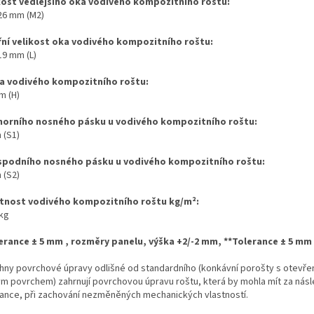
kost vedlejšího oka vodivého kompozitního roštu:
 26 mm (M2)
řní velikost oka vodivého kompozitního roštu:
19 mm (L)
a vodivého kompozitního roštu:
m (H)
 horního nosného pásku u vodivého kompozitního roštu:
 (S1)
 spodního nosného pásku u vodivého kompozitního roštu:
 (S2)
nost vodivého kompozitního roštu kg/m
²
:
 kg
erance ± 5 mm , rozměry panelu, výška +2/-2 mm,
**Tolerance ± 5 mm ,
hny povrchové úpravy odlišné od standardního (konkávní
po
rošty s otevř
́m povrchem) zahrnují povrchovou úpravu roštu, která by mohla mít za násle
ance, při zachování nezměněných mechanických vlastností.