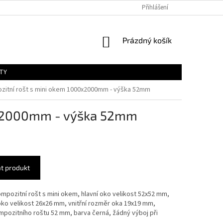
Přihlášení
NÁKUPNÍ
Prázdný košík
KOŠÍK
TY
zitní rošt s mini okem 1000x2000mm - výška 52mm
00x2000mm - výška 52mm
t produkt
mpozitní rošt s mini okem,
hlavní oko velikost 52x52 mm,
oko velikost 26x26 mm, vnitřní rozměr oka 19x19 mm,
pozitního roštu 52 mm, barva černá, žádný výboj při