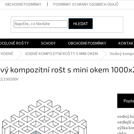
OBCHODNÍ PODMÍNKY
PODMÍNKY OCHRANY OSOBNÍCH ÚDAJŮ
HLEDAT
OCELOVÉ ROŠTY
SCHODY
OBCHODNÍ PODMÍNKY
KONTAK
 VODIVÉ
VODIVÉ KOMPOZITNÍ ROŠTY S MINI OKEM
Vodivý kompo
ivý kompozitní rošt s mini okem 10
2/100200V
Popta
vodivý ko
vedlejší 
výška kom
chůzi