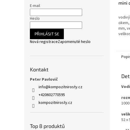
mini
E-mail
1000
40m
vodivý
Heslo
okem, 
mm, ve
veliko
PŘIHLÁSIT SE
rozměr
Nová registrace
Zapomenuté heslo
kompoz
Popi
Kontakt
Det
Peter Pavlovič
Vodi
info
@
kompozitnirosty.cz
+420602770595
rozm
kompozitnirosty.cz
1000
veli
52 x
Top 8 produktů