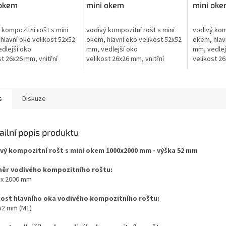
 okem
mini okem
mini ok
x2000mm - výška
1000x3000mm - výška
1000x30
m
30mm
40mm
 kompozitní rošt s mini
vodivý kompozitní rošt s mini
vodivý komp
hlavní oko velikost 52x52
okem, hlavní oko velikost 52x52
okem, hlav
dlejší oko
mm, vedlejší oko
mm, vedlej
st 26x26 mm, vnitřní
velikost 26x26 mm, vnitřní
velikost 26
 oka 19x19 mm, výška
rozměr oka 19x19 mm, výška
rozměr ok
itního roštu 40...
kompozitního roštu 30...
kompozitníh
s
Diskuze
ailní popis produktu
vý kompozitní rošt s mini okem 1000x2000 mm - výška 52 mm
ěr vodivého kompozitního roštu:
 x 2000 mm
kost hlavního oka vodivého kompozitního roštu:
 52 mm (M1)