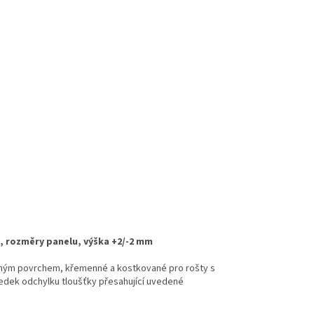
 rozměry panelu, výška +2/-2 mm
eným povrchem, křemenné a kostkované
pro
rošty
s
dek odchylku tloušťky přesahující
uvedené