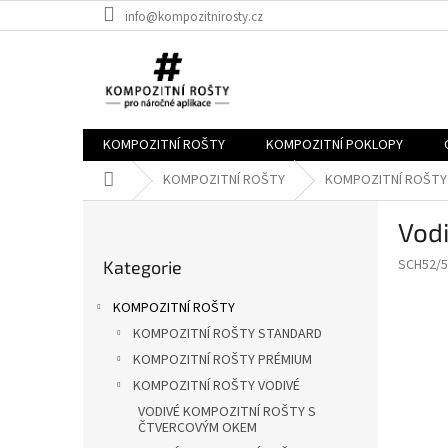
Přejít
info@kompozitnirosty.cz
na
obsah
KOMPOZITNÍ ROŠTY
KOMPOZITNÍ POKLOPY
Domů
KOMPOZITNÍ ROŠTY
KOMPOZITNÍ ROŠTY
P
Vod
o
Přeskočit
s
SCH52/5
Kategorie
kategorie
t
r
KOMPOZITNÍ ROŠTY
a
KOMPOZITNÍ ROŠTY STANDARD
n
KOMPOZITNÍ ROŠTY PRÉMIUM
n
í
KOMPOZITNÍ ROŠTY VODIVÉ
p
VODIVÉ KOMPOZITNÍ ROŠTY S
ČTVERCOVÝM OKEM
a