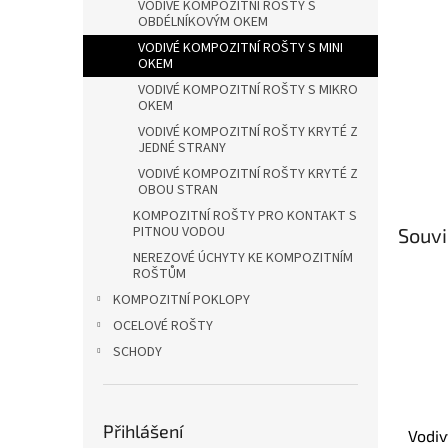
n
VODIVÉ KOMPOZITNÍ ROŠTY S
OBDÉLNÍKOVÝM OKEM
e
l
VODIVÉ KOMPOZITNÍ ROŠTY S MINI
OKEM
VODIVÉ KOMPOZITNÍ ROŠTY S MIKRO
OKEM
VODIVÉ KOMPOZITNÍ ROŠTY KRYTÉ Z
JEDNÉ STRANY
VODIVÉ KOMPOZITNÍ ROŠTY KRYTÉ Z
OBOU STRAN
KOMPOZITNÍ ROŠTY PRO KONTAKT S
PITNOU VODOU
Souvi
NEREZOVÉ ÚCHYTY KE KOMPOZITNÍM
ROŠTŮM
KOMPOZITNÍ POKLOPY
OCELOVÉ ROŠTY
SCHODY
Přihlášení
Vodiv