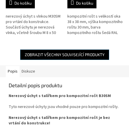
Do košíku
Do košíku
nerezový úchyt s vlnkou M30SM
kompozitní rošt s velikostí oka
pro vrtání do konstrukce.
38 x 38 mm, výška kompozitního
Součástí úchytu je nerezová
roštu 30 mm, barva
vlnka, včetně šroubu M 8 x 50
kompozitního roštu šedá RAL
mm a matice. Pro výšku
7004
kompozitního roštu 30 mm.
ZOBRAZIT VŠECHNY SOUVISEJÍCÍ PRODUKTY
Popis
Diskuze
Detailní popis produktu
Nerezový úchyt s talířkem pro kompozitní rošt B30SM
Tyto nerezové úchyty jsou vhodné pouze pro kompozitní rošty.
Nerezový úchyt s talířkem pro kompozitní rošt je bez
vrtání do konstrukce!