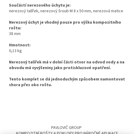
Součástí nerezového úchytu je:
nerezový talířek, nerezový šroub M 8 x 50 mm, nerezová matice
Nerezový úchyt je vhodný pouze pro výšku kompozitního
roštu:
38 mm
Hmotnost:
0,13 kg
Nerezový talířek má v dolní části otvor na odvod vody a na
obvodu má vyvýšeniny jako protiskluzové opatření.
Tento komplet se dá jednoduchým způsobem namontovat
shora přes oko roštu.
Z
á
PAVLOVIČ GROUP
p
KOMPOZITNÍ ROŠTY A POKLOPY PRO NÁROČNÉ APLIKACE