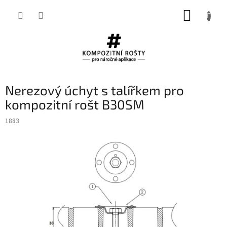
Přejít
NÁKUP
na
obsah
KOŠÍK
Nerezový úchyt s talířkem pro
kompozitní rošt B30SM
1883