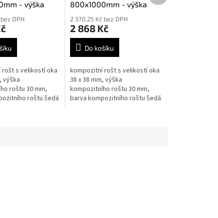
0mm - výška
800x1000mm - výška
30mm
č bez DPH
2 370,25 Kč bez DPH
Kč
2 868 Kč
šíku
Do košíku
rošt s velikostí oka
kompozitní rošt s velikostí oka
, výška
38 x 38 mm, výška
ho roštu 30 mm,
kompozitního roštu 30 mm,
ozitního roštu šedá
barva kompozitního roštu šedá
RAL 7004