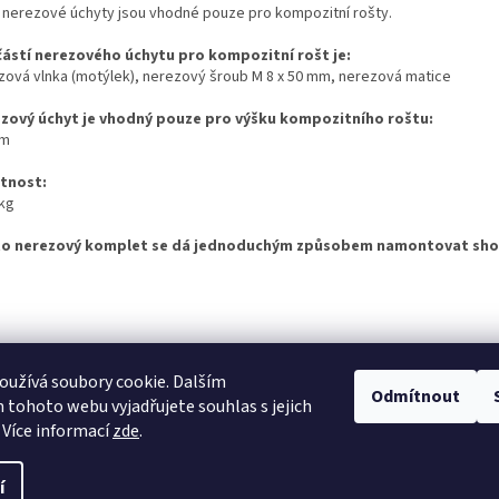
 nerezové úchyty jsou vhodné pouze pro kompozitní rošty.
ástí nerezového úchytu pro kompozitní rošt je:
zová vlnka (motýlek), nerezový šroub M 8 x 50 mm, nerezová matice
zový úchyt je vhodný pouze pro výšku kompozitního roštu:
mm
tnost:
 kg
o nerezový komplet se dá jednoduchým způsobem namontovat shor
Č GROUP
KOMPOZITNÍ ROŠTY A POKLOPY PRO NÁROČNÉ APLIKACE
VYGRA
užívá soubory cookie. Dalším
Odmítnout
tohoto webu vyjadřujete souhlas s jejich
 Více informací
zde
.
í
razena.