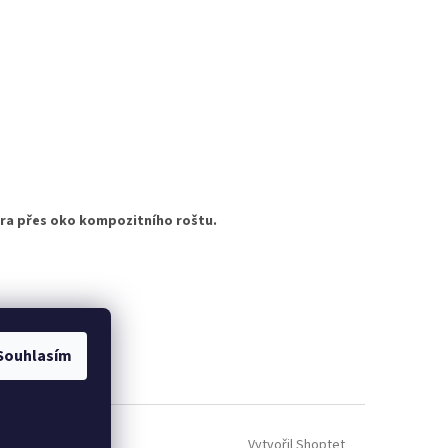
a přes oko kompozitního roštu.
VÍRUJEME
Souhlasím
Vytvořil Shoptet