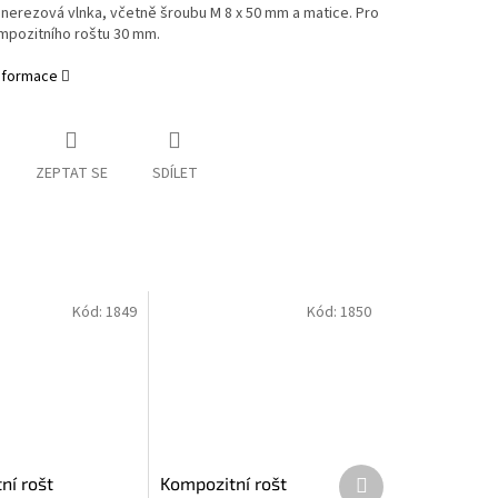
 nerezová vlnka, včetně šroubu M 8 x 50 mm a matice. Pro
mpozitního roštu 30 mm.
informace
ZEPTAT SE
SDÍLET
Kód:
1849
Kód:
1850
Další
ní rošt
Kompozitní rošt
produkt