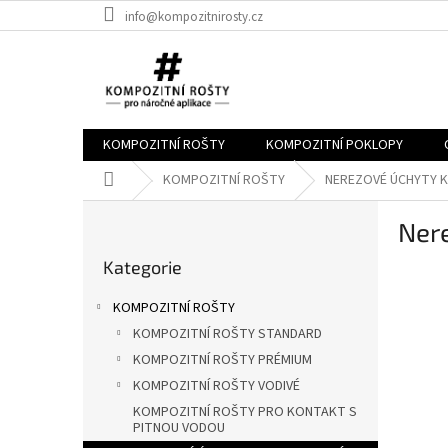
Přejít
info@kompozitnirosty.cz
na
obsah
KOMPOZITNÍ ROŠTY
KOMPOZITNÍ POKLOPY
Domů
KOMPOZITNÍ ROŠTY
NEREZOVÉ ÚCHYTY 
P
Ner
o
Přeskočit
s
Kategorie
kategorie
t
r
KOMPOZITNÍ ROŠTY
a
KOMPOZITNÍ ROŠTY STANDARD
n
KOMPOZITNÍ ROŠTY PRÉMIUM
n
í
KOMPOZITNÍ ROŠTY VODIVÉ
p
KOMPOZITNÍ ROŠTY PRO KONTAKT S
PITNOU VODOU
a