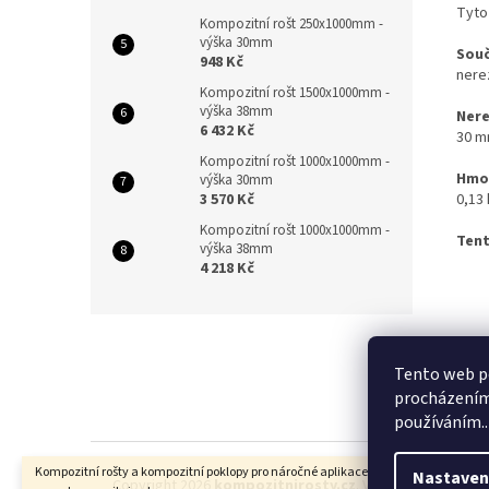
Tyto
Kompozitní rošt 250x1000mm -
výška 30mm
Souč
948 Kč
nere
Kompozitní rošt 1500x1000mm -
výška 38mm
Nere
6 432 Kč
30 
Kompozitní rošt 1000x1000mm -
Hmo
výška 30mm
3 570 Kč
0,13
Kompozitní rošt 1000x1000mm -
Tent
výška 38mm
4 218 Kč
Z
á
PAVLOVI
p
Tento web po
a
procházením 
t
používáním..
í
Kompozitní rošty a kompozitní poklopy pro náročné aplikace. Peter Pavlovič -
Nastaven
Copyright 2026
kompozitnirosty.cz
. Všechna práva vyh