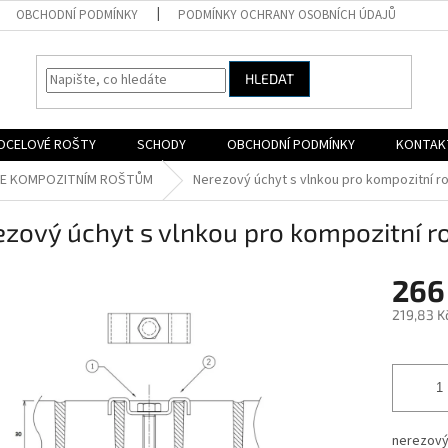
OBCHODNÍ PODMÍNKY
PODMÍNKY OCHRANY OSOBNÍCH ÚDAJŮ
HLEDAT
OCELOVÉ ROŠTY
SCHODY
OBCHODNÍ PODMÍNKY
KONTAK
KE KOMPOZITNÍM ROŠTŮM
Nerezový úchyt s vlnkou pro kompozitní 
ezový úchyt s vlnkou pro kompozitní 
266
219,83 K
Měrná
cena:
nerezový 