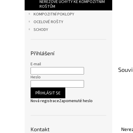
n
NEREZOVÉ ÚCHYTY KE KOMPOZITNÍM
ROŠTŮM
e
l
KOMPOZITNÍ POKLOPY
OCELOVÉ ROŠTY
SCHODY
Přihlášení
E-mail
Souvi
Heslo
PŘIHLÁSIT SE
Nová registrace
Zapomenuté heslo
Kontakt
Nerez