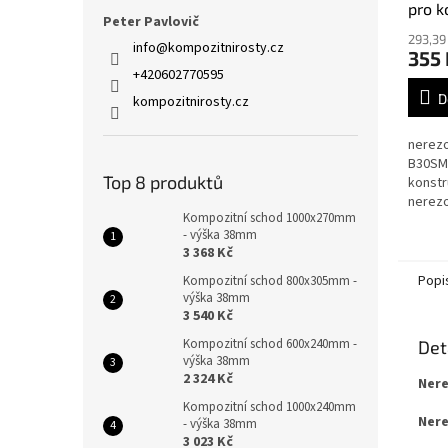
pro k
Peter Pavlovič
B30
293,39
info
@
kompozitnirosty.cz
355 
+420602770595
D
kompozitnirosty.cz
nerezo
B30SM 
Top 8 produktů
konstr
nerezo
Kompozitní schod 1000x270mm
šroubu
- výška 38mm
Pro vý
3 368 Kč
30 mm
Popi
Kompozitní schod 800x305mm -
výška 38mm
3 540 Kč
Kompozitní schod 600x240mm -
Det
výška 38mm
2 324 Kč
Nere
Kompozitní schod 1000x240mm
Nere
- výška 38mm
3 023 Kč