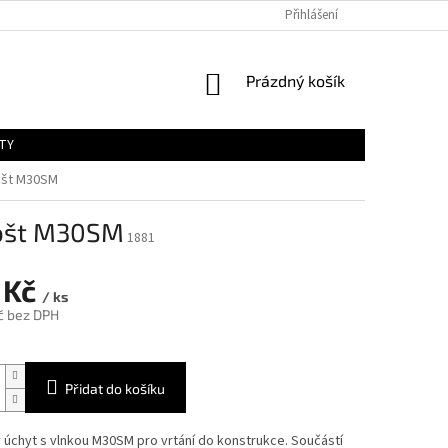
Přihlášení
NÁKUPNÍ
Prázdný košík
KOŠÍK
TY
rošt M30SM
rošt M30SM
1881
 Kč
/ ks
č bez DPH
Přidat do košíku
úchyt s vlnkou M30SM pro vrtání do konstrukce. Součástí