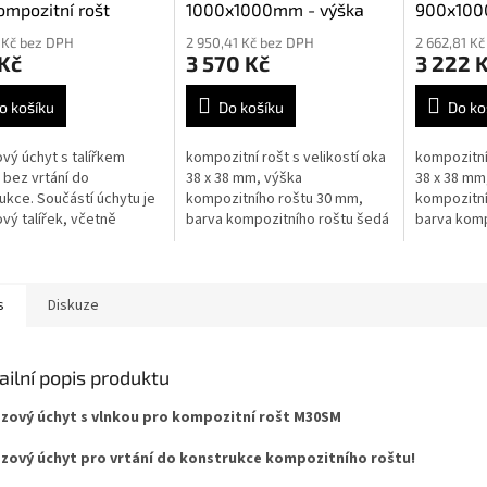
ompozitní rošt
1000x1000mm - výška
900x100
SM
30mm
30mm
 Kč bez DPH
2 950,41 Kč bez DPH
2 662,81 K
Kč
3 570 Kč
3 222 
o košíku
Do košíku
Do ko
vý úchyt s talířkem
kompozitní rošt s velikostí oka
kompozitní 
bez vrtání do
38 x 38 mm, výška
38 x 38 mm
ukce. Součástí úchytu je
kompozitního roštu 30 mm,
kompozitní
vý talířek, včetně
barva kompozitního roštu šedá
barva komp
 M 8 x 50 mm a matice.
RAL 7004
RAL 7004
šku kompozitního roštu
.
s
Diskuze
ailní popis produktu
zový úchyt s vlnkou pro kompozitní rošt M30SM
zový úchyt pro vrtání do konstrukce kompozitního roštu!