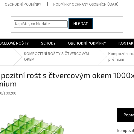
OBCHODNÍ PODMÍNKY
PODMÍNKY OCHRANY OSOBNÍCH ÚDAJŮ
HLEDAT
OCELOVÉ ROŠTY
SCHODY
OBCHODNÍ PODMÍNKY
KONTAK
KOMPOZITNÍ ROŠTY S ČTVERCOVÝM
Kompozitní ro
OKEM
prémium
pozitní rošt s čtvercovým okem 100
mium
0/100200
Popta
kompozitn