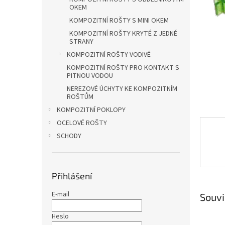
a
OKEM
n
KOMPOZITNÍ ROŠTY S MINI OKEM
e
l
KOMPOZITNÍ ROŠTY KRYTÉ Z JEDNÉ
STRANY
KOMPOZITNÍ ROŠTY VODIVÉ
KOMPOZITNÍ ROŠTY PRO KONTAKT S
PITNOU VODOU
NEREZOVÉ ÚCHYTY KE KOMPOZITNÍM
ROŠTŮM
KOMPOZITNÍ POKLOPY
OCELOVÉ ROŠTY
SCHODY
Přihlášení
E-mail
Souvi
Heslo