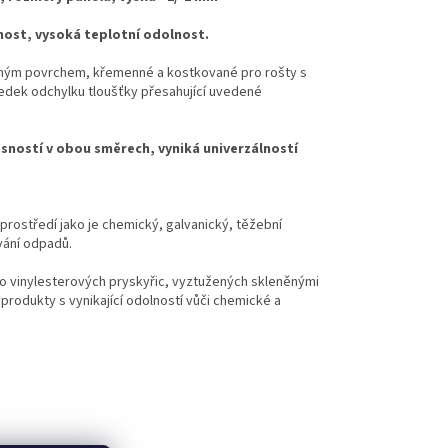
nost, vysoká teplotní odolnost.
eným povrchem, křemenné a kostkované
pro
rošty
s
dek odchylku tloušťky přesahující
uvedené
stí v obou směrech, vyniká univerzálností
rostředí jako je chemický, galvanický, těžební
́ní odpadů.
bo vinylesterových pryskyřic, vyztužených skleněnými
odukty s vynikající odolností vůči chemické a