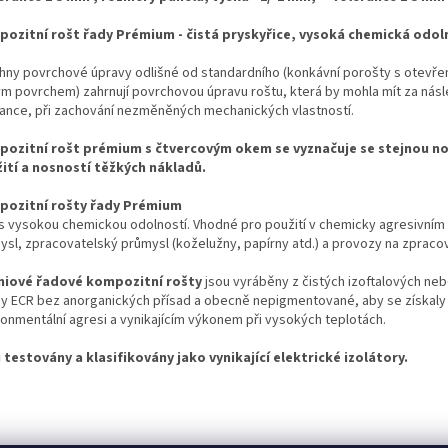
ozitní rošt řady Prémium - čistá pryskyřice, vysoká chemická odol
hny povrchové úpravy odlišné od standardního (konkávní
po
rošty s otevř
́m povrchem) zahrnují povrchovou úpravu roštu, která by mohla mít za násle
ance, při zachování nezměněných mechanických vlastností.
ozitní rošt prémium s čtvercovým okem se vyznačuje se stejnou nosno
ití a nosností těžkých nákladů.
ozitní rošty
řady
Prémium
s vysokou chemickou
odolností. Vhodné pro použití v chemicky agresivním p
ysl, zpracovatelský průmysl (koželužny, papírny atd.) a provozy na zpracova
miové řadové kompozitní rošty
jsou vyráběny z čistých izoftalových ne
ny ECR bez anorganických přísad a obecně nepigmentované, aby se získaly pr
onmentální agresi a vynikajícím výkonem při vysokých teplotách.
testovány a klasifikovány jako vynikající elektrické izolátory.