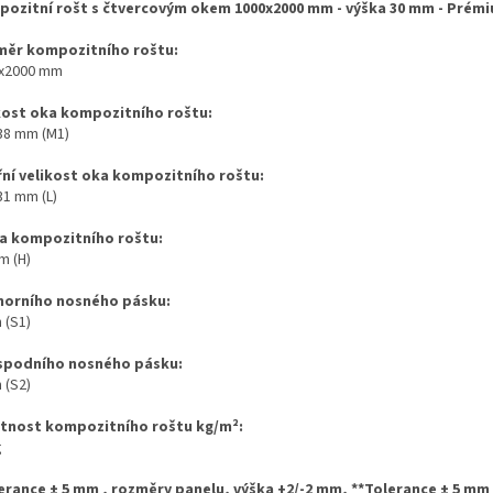
ozitní rošt s čtvercovým okem 1000x2000 mm - výška 30 mm - Prém
ěr kompozitního roštu:
x2000 mm
kost oka kompozitního roštu:
 38 mm (M1)
řní velikost oka kompozitního roštu:
31 mm (L)
a kompozitního roštu:
m (H)
 horního nosného pásku:
 (S1)
 spodního nosného pásku:
 (S2)
tnost kompozitního roštu kg/m
²
:
g
erance ± 5 mm , rozměry panelu, výška +2/-2 mm,
**Tolerance ± 5 mm ,