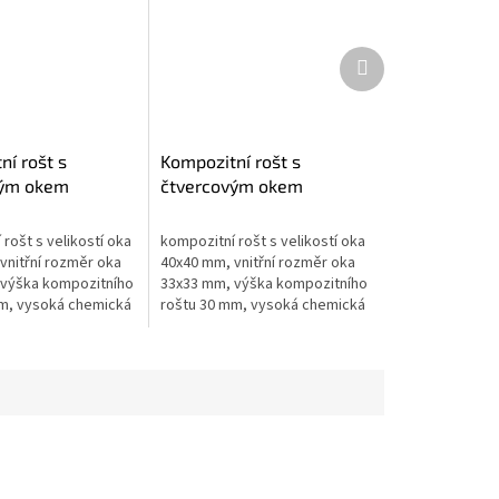
Další
produkt
ní rošt s
Kompozitní rošt s
vým okem
čtvercovým okem
00mm - výška
1200x3000mm - výška
prémium
30mm - prémium
rošt s velikostí oka
kompozitní rošt s velikostí oka
vnitřní rozměr oka
40x40 mm, vnitřní rozměr oka
výška kompozitního
33x33 mm, výška kompozitního
m, vysoká chemická
roštu 30 mm, vysoká chemická
istá pryskyřice,
odolnost, čistá pryskyřice,
lotní odolnost
vysoká teplotní odolnost