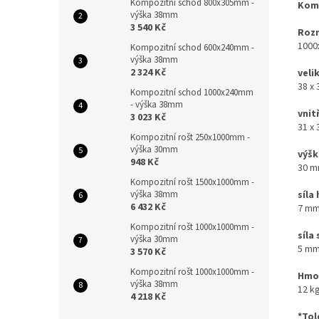
Kompozitní schod 800x305mm -
Komp
výška 38mm
3 540 Kč
Rozm
1000
Kompozitní schod 600x240mm -
výška 38mm
2 324 Kč
veli
38 x
Kompozitní schod 1000x240mm
- výška 38mm
vnit
3 023 Kč
31 x 
Kompozitní rošt 250x1000mm -
výška 30mm
výšk
948 Kč
30 m
Kompozitní rošt 1500x1000mm -
síla
výška 38mm
6 432 Kč
7 mm
Kompozitní rošt 1000x1000mm -
síla
výška 30mm
5 mm
3 570 Kč
Kompozitní rošt 1000x1000mm -
Hmo
výška 38mm
12 k
4 218 Kč
*Tol