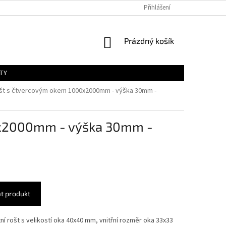
Přihlášení
NÁKUPNÍ
Prázdný košík
KOŠÍK
TY
št s čtvercovým okem 1000x2000mm - výška 30mm -
0x2000mm - výška 30mm -
t produkt
í rošt s velikostí oka 40x40 mm, vnitřní rozměr oka 33x33