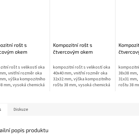
zitní rošt s
Kompozitní rošt s
Kompozit
rcovým okem
čtvercovým okem
čtverco
x2000mm - výška
1000x2000mm - výška
1000x30
 - prémium
38mm - prémium
38mm - 
itní rošt s velikostí oka
kompozitní rošt s velikostí oka
kompozitní 
mm, vnitřní rozměr oka
40x40 mm, vnitřní rozměr oka
38x38 mm, 
mm, výška kompozitního
32x32 mm, výška kompozitního
31x31 mm, 
38 mm, vysoká chemická
roštu 38 mm, vysoká chemická
roštu 38 m
st, čistá pryskyřice,
odolnost, čistá pryskyřice,
odolnost, č
 teplotní odolnost
vysoká teplotní odolnost
vysoká tep
s
Diskuze
ailní popis produktu