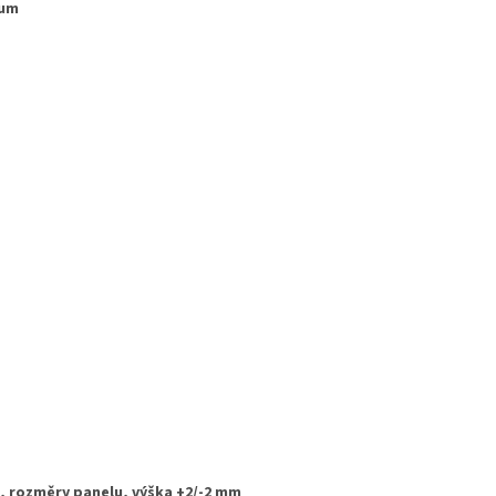
ium
 rozměry panelu, výška +2/-2 mm