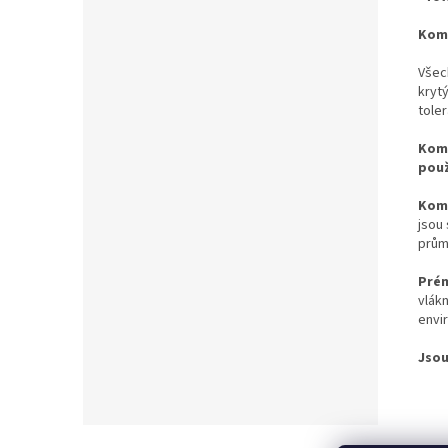
Komp
Všec
kryty
toler
Komp
použ
Komp
jsou
prům
Pré
vlák
envir
Jsou 
Z