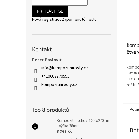
PŘIHLÁSIT SE
Nová registrace
Zapomenuté heslo
Kompo
Kontakt
čtve
1000
Peter Pavlovič
38mm
kompoz
info
@
kompozitnirosty.cz
38x38 
+420602770595
31x31 
kompozitnirosty.cz
roštu 
odolno
vysoká
Top 8 produktů
Popi
Kompozitní schod 1000x270mm
- výška 38mm
Det
3 368 Kč