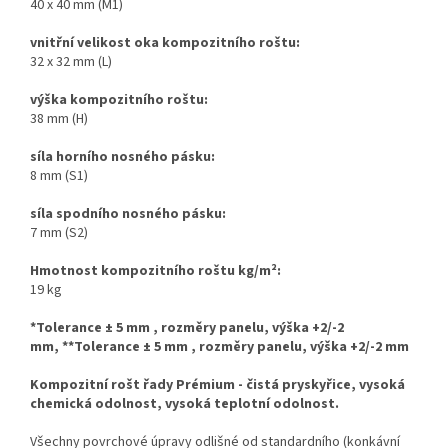
40 x 40 mm (M1)
vnitřní velikost oka kompozitního roštu:
32 x 32 mm (L)
výška kompozitního roštu:
38 mm (H)
síla horního nosného pásku:
8 mm (S1)
síla spodního nosného pásku:
7 mm (S2)
Hmotnost kompozitního roštu kg/m
²
:
19 kg
*Tolerance ± 5 mm , rozměry panelu, výška +2/-2
mm,
**Tolerance ± 5 mm , rozměry panelu, výška +2/-2 mm
Kompozitní rošt řady Prémium - čistá pryskyřice, vysoká
chemická odolnost, vysoká teplotní odolnost.
Všechny povrchové úpravy odlišné od standardního (konkávní