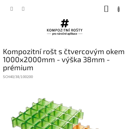
Přejít
NÁKUP
na
obsah
KOŠÍK
Kompozitní rošt s čtvercovým okem
1000x2000mm - výška 38mm -
prémium
SCH40/38/100200