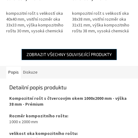
1000x2000mm - výška
1000x2000mm - výška
30mm - prémium
38mm - prémium
kompozitní rošt s velikostí oka
kompozitní rošt s velikostí oka
40x40 mm, vnitřní rozměr oka
38x38 mm, vnitřní rozměr oka
33x33 mm, výška kompozitního
31x31 mm, výška kompozitního
roštu 30 mm, vysoká chemická
roštu 38 mm, vysoká chemická
odolnost, čistá pryskyřice,
odolnost, čistá pryskyřice,
vysoká teplotní odolnost
vysoká teplotní odolnost
ZOBRAZIT VŠECHNY SOUVISEJÍCÍ PRODUKTY
Popis
Diskuze
Detailní popis produktu
Kompozitní rošt s čtvercovým okem 1000x2000 mm - výška
38 mm - Prémium
Rozměr kompozitního roštu:
1000 x 2000 mm
velikost oka kompozitního roštu: