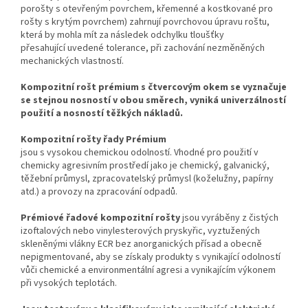
po
rošty s otevřeným povrchem, křemenné a kostkované
pro
rošty
s
krytým povrchem) zahrnují povrchovou úpravu roštu,
která by mohla mít za následek odchylku tloušťky
přesahující
uvedené tolerance, při zachování nezměněných
mechanických vlastností.
Kompozitní rošt prémium s čtvercovým okem se vyznačuje
se stejnou nosností v obou směrech, vyniká univerzálností
použití a nosností těžkých nákladů.
Kompozitní rošty
řady
Prémium
jsou
s vysokou chemickou
odolností. Vhodné pro použití v
chemicky agresivním prostředí jako je chemický, galvanický,
těžební průmysl, zpracovatelský průmysl (koželužny, papírny
atd.) a provozy na zpracování odpadů.
Prémiové řadové kompozitní rošty
jsou vyráběny z čistých
izoftalových nebo vinylesterových pryskyřic, vyztužených
skleněnými vlákny ECR bez anorganických přísad a obecně
nepigmentované, aby se získaly produkty s vynikající odolností
vůči chemické a environmentální agresi a vynikajícím výkonem
při vysokých teplotách.