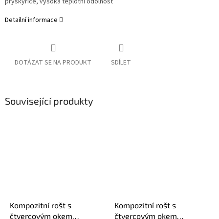
pryskyřice, vysoká teplotní odolnost
Detailní informace
DOTÁZAT SE NA PRODUKT
SDÍLET
Související produkty
Kompozitní rošt s
Kompozitní rošt s
čtvercovým okem
čtvercovým okem