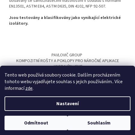
dodávány se samozhášecími vlastnostmi v souladu s normami
EN13501, ASTM E84, ASTM D635, DIN 4102, NFP 92-507.
Jsou testovány a klasifikovány jako vynikající elektrické
izolátory.
Z
á
PAVLOVIČ GROUP
p
KOMPOZITNÍ ROŠTY A POKLOPY PRO NÁROČNÉ APLIKACE
a
VYGRAVÍRUJEME
t
Tento web používá soubory cookie. Dalším procházením
í
tohoto webu vyjadřujete souhlas s jejich používáním.. Více
informací
zde
.
Nastavení
Vytvořil Shoptet
Kompozitní rošty a kompozitní poklopy pro náročné aplikace. Peter
Odmítnout
Souhlasím
Copyright 2026
kompozitnirosty.cz
. Všechna práva vyhrazena.
Pavlovič - www.kompozitnirosty.cz