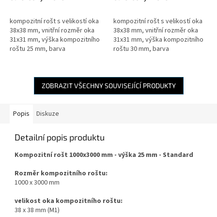
1000x2000mm - výška
1000x2000mm - výška
25mm - standard
30mm - standard
kompozitní rošt s velikostí oka
kompozitní rošt s velikostí oka
38x38 mm, vnitřní rozměr oka
38x38 mm, vnitřní rozměr oka
31x31 mm, výška kompozitního
31x31 mm, výška kompozitního
roštu 25 mm, barva
roštu 30 mm, barva
kompozitního roštu šedá RAL
kompozitního roštu šedá RAL
7004
7004
ZOBRAZIT VŠECHNY SOUVISEJÍCÍ PRODUKTY
Popis
Diskuze
Detailní popis produktu
Kompozitní rošt 1000x3000 mm - výška 25 mm - Standard
Rozměr kompozitního roštu:
1000 x 3000 mm
velikost oka kompozitního roštu:
38 x 38 mm (M1)