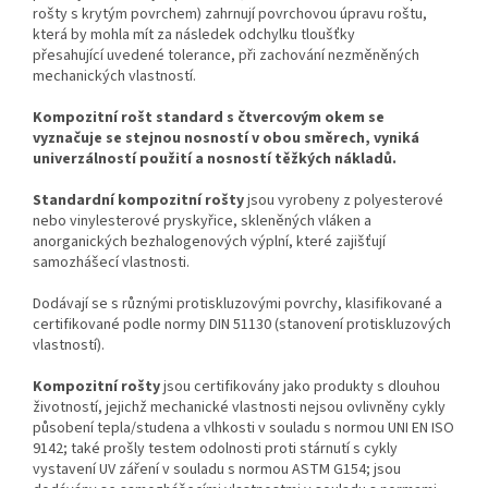
rošty
s
krytým povrchem) zahrnují povrchovou úpravu roštu,
která by mohla mít za následek odchylku tloušťky
přesahující
uvedené tolerance, při zachování nezměněných
mechanických vlastností.
Kompozitní rošt standard s čtvercovým okem se
vyznačuje se stejnou nosností v obou směrech, vyniká
univerzálností použití a nosností těžkých nákladů.
Standardní kompozitní rošty
jsou vyrobeny z
polyesterové
nebo vinylesterové pryskyřice, skleněných vláken a
anorganických bezhalogenových výplní, které zajišťují
samozhášecí vlastnosti.
Dodávají se s různými protiskluzovými povrchy, klasifikované a
certifikované podle normy DIN 51130 (stanovení protiskluzových
vlastností).
Kompozitní rošty
jsou certifikovány jako produkty s dlouhou
životností, jejichž mechanické vlastnosti nejsou ovlivněny cykly
působení tepla/studena a vlhkosti v souladu s normou UNI EN ISO
9142; také prošly testem odolnosti proti stárnutí s cykly
vystavení UV záření
v souladu s
normou ASTM G154; jsou