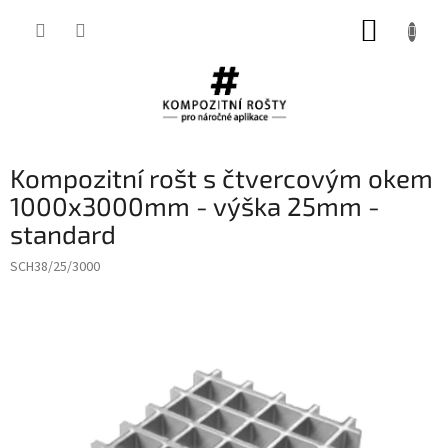
Přejít
NÁKUP
na
obsah
KOŠÍK
Kompozitní rošt s čtvercovým okem
1000x3000mm - výška 25mm -
standard
SCH38/25/3000