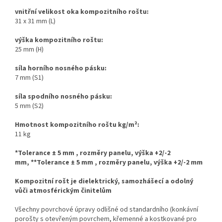
vnitřní velikost oka kompozitního roštu:
31 x 31 mm (L)
výška kompozitního roštu:
25 mm (H)
síla horního nosného pásku:
7 mm (S1)
síla spodního nosného pásku:
5 mm (S2)
Hmotnost kompozitního roštu kg/m
²
:
11 kg
*Tolerance ± 5 mm , rozměry panelu, výška +2/-2
mm,
**Tolerance ± 5 mm , rozměry panelu, výška +2/-2 mm
Kompozitní rošt je dielektrický, samozhášecí a odolný
vůči atmosférickým činitelům
Všechny povrchové úpravy odlišné od standardního (konkávní
po
rošty s otevřeným povrchem, křemenné a kostkované
pro